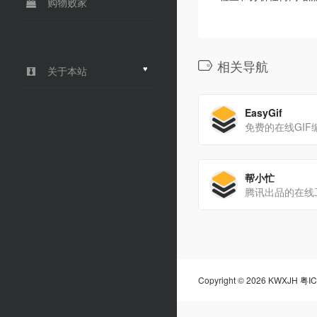
购物败家
相关导航
♥
关于本站
EasyGif
帮小忙
腾讯出品的在线
Copyright © 2026 KWXJH
粤IC