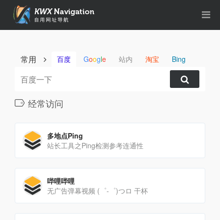
常用
百度
G
o
o
g
l
e
站内
淘宝
Bing
经常访问
多地点Ping
站长工具之Ping检测参考连通性
哔哩哔哩
无广告弹幕视频 (゜-゜)つロ 干杯